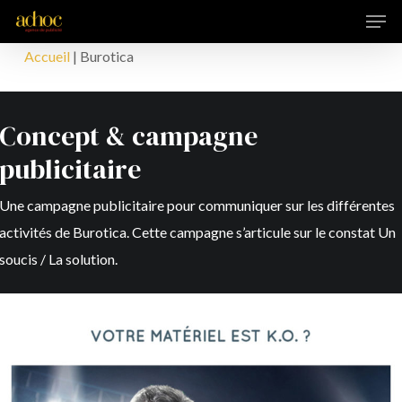
Men
Skip
to
Accueil
|
Burotica
main
content
Concept & campagne
publicitaire
Une campagne publicitaire pour communiquer sur les différentes
activités de Burotica. Cette campagne s’articule sur le constat Un
soucis / La solution.