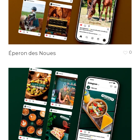
0
Éperon des Noues